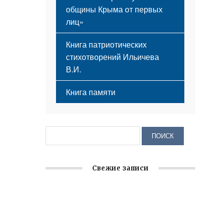
общины Крыма от первых
лиц»
Книга патриотических
стихотворений Ильичева
В.И.
Книга памяти
Свежие записи
Крымское отделение «Ассамблеи
народов России» реализует проект «С
чего начинается Родина»