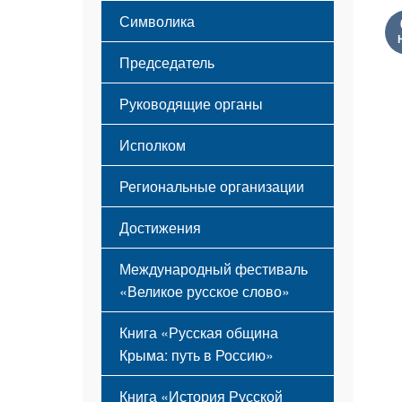
Этапы становления
Символика
Принципы деятельности
Флаг
Структура
Председатель
Герб
Мероприятия
Гимн
Устав
Руководящие органы
Исполком
Региональные организации
Достижения
Международный фестиваль
«Великое русское слово»
Книга «Русская община
Крыма: путь в Россию»
Книга «История Русской