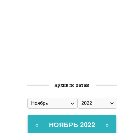
Встреча с активом Ялтинской
организации Русской общины Крыма
Заслуженная награда руководителю
волонтёрской организации
Ильин день: история и значение
праздника
Гумпомощь для десантников накануне
Дня ВДВ
Архив по датам
НОЯБРЬ 2022
«
»