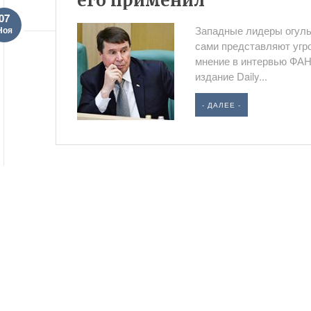
его применил
07
Западные лидеры огульн
Ноя
сами представляют угр
мнение в интервью ФАН
издание Daily...
- ДАЛЕЕ -