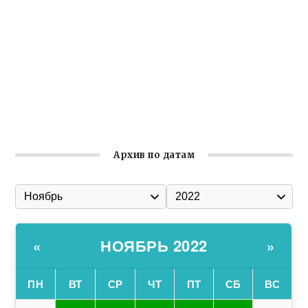
Встреча с активом Ялтинской организации Русской
общины Крыма
Заслуженная награда руководителю волонтёрской
организации
Ильин день: история и значение праздника
Гумпомощь для десантников накануне Дня ВДВ
Архив по датам
НОЯБРЬ 2022
«
»
ПН
ВТ
СР
ЧТ
ПТ
СБ
ВС