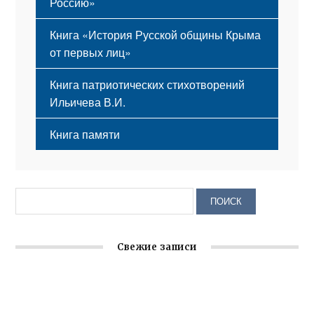
Россию»
Книга «История Русской общины Крыма
от первых лиц»
Книга патриотических стихотворений
Ильичева В.И.
Книга памяти
Свежие записи
Крымское отделение «Ассамблеи народов России»
реализует проект «С чего начинается Родина»