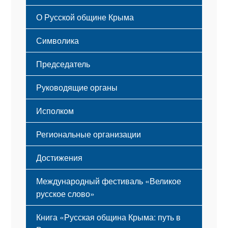
Русский Крым
О Русской общине Крыма
Этапы становления
Символика
Принципы деятельности
Флаг
Структура
Председатель
Герб
Мероприятия
Гимн
Устав
Руководящие органы
Исполком
Региональные организации
Достижения
Международный фестиваль «Великое
русское слово»
Книга «Русская община Крыма: путь в