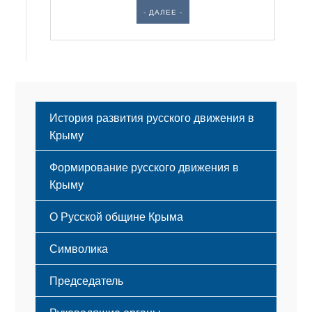
- ДАЛЕЕ -
История развития русского движения в
Крыму
Формирование русского движения в
Крыму
Русский Крым
О Русской общине Крыма
Этапы становления
Символика
Принципы деятельности
Флаг
Структура
Председатель
Герб
Мероприятия
Гимн
Устав