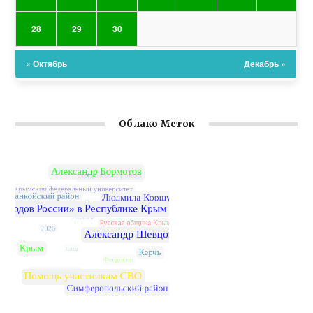
28
29
30
« Октябрь
Декабрь »
Облако Меток