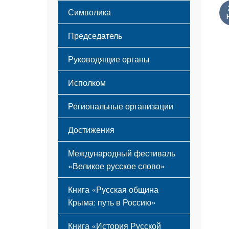
Этапы становления
Символика
Принципы деятельности
Флаг
Структура
Председатель
Герб
Мероприятия
Гимн
Устав
Руководящие органы
Исполком
Региональные организации
Достижения
Международный фестиваль
«Великое русское слово»
Книга «Русская община
Крыма: путь в Россию»
Книга «История Русской