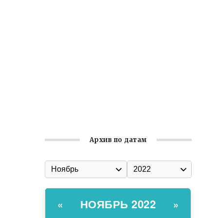
Встреча с активом Ялтинской
организации Русской общины Крыма
Заслуженная награда руководителю
волонтёрской организации
Ильин день: история и значение
праздника
Гумпомощь для десантников накануне
Дня ВДВ
Архив по датам
НОЯБРЬ 2022
«
»