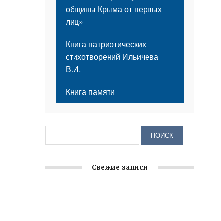
общины Крыма от первых
лиц»
Книга патриотических
стихотворений Ильичева
В.И.
Книга памяти
Свежие записи
Крымское отделение «Ассамблеи
народов России» реализует проект «С
чего начинается Родина»