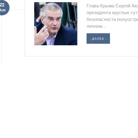
22
Глава Крыма Сергей Акс
Ноя
президента круглые су
безопасности полуостр
личном...
- ДАЛЕЕ -