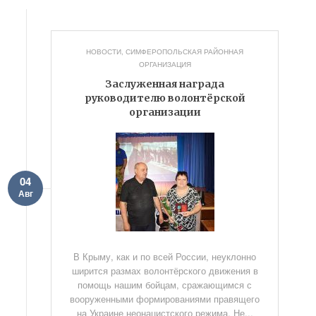
НОВОСТИ
,
СИМФЕРОПОЛЬСКАЯ РАЙОННАЯ
ОРГАНИЗАЦИЯ
Заслуженная награда
руководителю волонтёрской
организации
04
Авг
В Крыму, как и по всей России, неуклонно
ширится размах волонтёрского движения в
помощь нашим бойцам, сражающимся с
вооруженными формированиями правящего
на Украине неонацистского режима. Не...