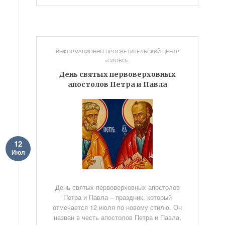
ИНФОРМАЦИОННО-ПРОСВЕТИТЕЛЬСКИЙ ЦЕНТР
«СЛОВО».
День святых первоверховных
апостолов Петра и Павла
12
Июл
День святых первоверховных апостолов
Петра и Павла – праздник, который
отмечается 12 июля по новому стилю. Он
назван в честь апостолов Петра и Павла,