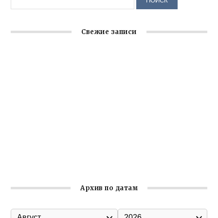
Свежие записи
Заслуженная награда руководителю волонтёрской
организации
Ильин день: история и значение праздника
Гумпомощь для десантников накануне Дня ВДВ
Улица Карла Маркса в Феодосии стала улицей
Соборной
Состоялось собрание Симферопольской городской
организации Русской общины Крыма
Архив по датам