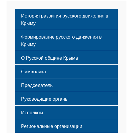
История развития русского движения в
Крыму
Формирование русского движения в
Крыму
Русский Крым
О Русской общине Крыма
Этапы становления
Символика
Принципы деятельности
Флаг
Структура
Председатель
Герб
Мероприятия
Гимн
Устав
Руководящие органы
Исполком
Региональные организации