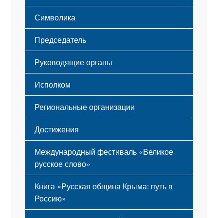
Этапы становления
Символика
Принципы деятельности
Флаг
Структура
Председатель
Герб
Мероприятия
Гимн
Устав
Руководящие органы
Исполком
Региональные организации
Достижения
Международный фестиваль «Великое
русское слово»
Книга «Русская община Крыма: путь в
Россию»