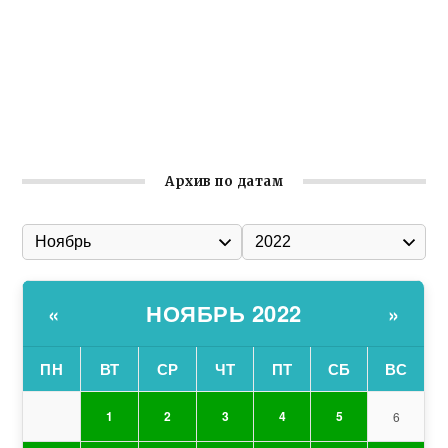
Заслуженная награда руководителю волонтёрской
организации
Ильин день: история и значение праздника
Гумпомощь для десантников накануне Дня ВДВ
Архив по датам
НОЯБРЬ 2022
«
»
ПН
ВТ
СР
ЧТ
ПТ
СБ
ВС
1
2
3
4
5
6