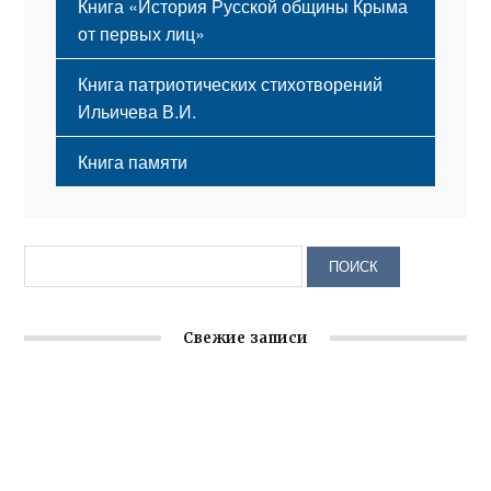
Книга «История Русской общины Крыма
от первых лиц»
Книга патриотических стихотворений
Ильичева В.И.
Книга памяти
Свежие записи
Крымское отделение «Ассамблеи народов России»
реализует проект «С чего начинается Родина»
Встреча с активом Ялтинской организации Русской
общины Крыма