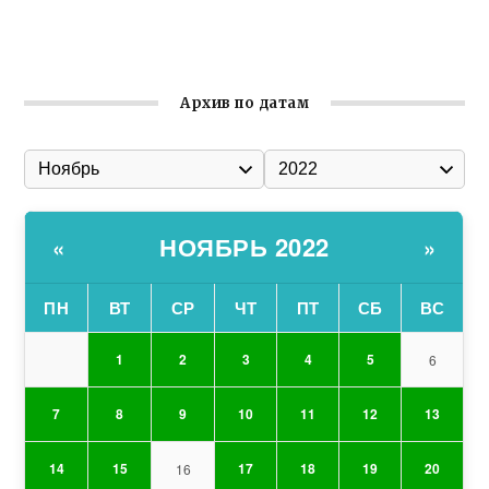
Ильин день: история и значение праздника
Гумпомощь для десантников накануне Дня ВДВ
Архив по датам
НОЯБРЬ 2022
«
»
ПН
ВТ
СР
ЧТ
ПТ
СБ
ВС
1
2
3
4
5
6
7
8
9
10
11
12
13
14
15
17
18
19
20
16