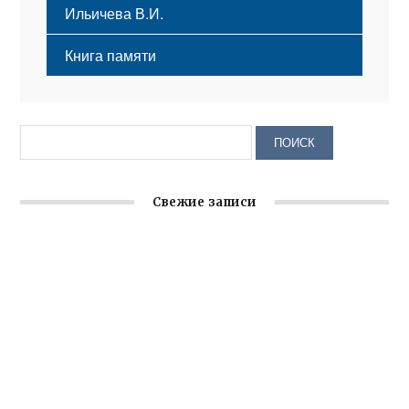
Ильичева В.И.
Книга памяти
Свежие записи
Крымское отделение «Ассамблеи народов России»
реализует проект «С чего начинается Родина»
Встреча с активом Ялтинской организации Русской
общины Крыма
Заслуженная награда руководителю волонтёрской
организации