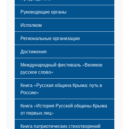
Мероприятия
Гимн
Устав
Руководящие органы
Исполком
Региональные организации
Достижения
Международный фестиваль «Великое
русское слово»
Книга «Русская община Крыма: путь в
Россию»
Книга «История Русской общины Крыма
от первых лиц»
Книга патриотических стихотворений