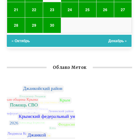
21
22
23
24
25
26
27
28
29
30
« Октябрь
Декабрь »
Облако Меток