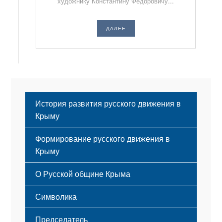
художнику Константину Фёдоровичу...
- ДАЛЕЕ -
История развития русского движения в
Крыму
Формирование русского движения в
Крыму
Русский Крым
О Русской общине Крыма
Этапы становления
Символика
Принципы деятельности
Флаг
Структура
Председатель
Герб