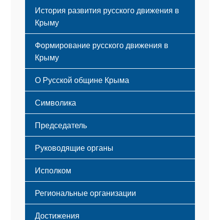
История развития русского движения в
Крыму
Формирование русского движения в
Крыму
Русский Крым
О Русской общине Крыма
Этапы становления
Символика
Принципы деятельности
Флаг
Структура
Председатель
Герб
Мероприятия
Гимн
Устав
Руководящие органы
Исполком
Региональные организации
Достижения