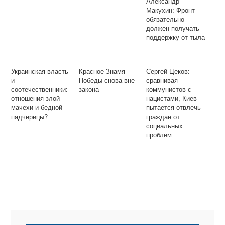
Александр
Макухин: Фронт
обязательно
должен получать
поддержку от тыла
Украинская власть
Красное Знамя
Сергей Цеков:
и
Победы снова вне
сравнивая
соотечественники:
закона
коммунистов с
отношения злой
нацистами, Киев
мачехи и бедной
пытается отвлечь
падчерицы?
граждан от
социальных
проблем