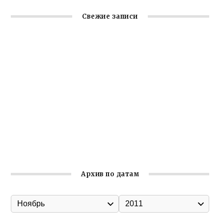
Свежие записи
Крымское отделение «Ассамблеи народов России»
реализует проект «С чего начинается Родина»
Встреча с активом Ялтинской организации Русской
общины Крыма
Заслуженная награда руководителю волонтёрской
организации
Ильин день: история и значение праздника
Гумпомощь для десантников накануне Дня ВДВ
Архив по датам