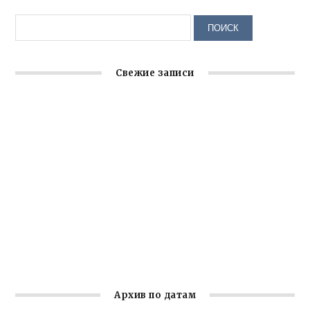
Свежие записи
Крымское отделение «Ассамблеи народов России»
реализует проект «С чего начинается Родина»
Встреча с активом Ялтинской организации Русской
общины Крыма
Заслуженная награда руководителю волонтёрской
организации
Ильин день: история и значение праздника
Гумпомощь для десантников накануне Дня ВДВ
Архив по датам