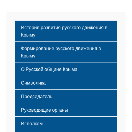
История развития русского движения в
Крыму
Формирование русского движения в
Крыму
Русский Крым
О Русской общине Крыма
Этапы становления
Символика
Принципы деятельности
Флаг
Структура
Председатель
Герб
Мероприятия
Гимн
Устав
Руководящие органы
Исполком