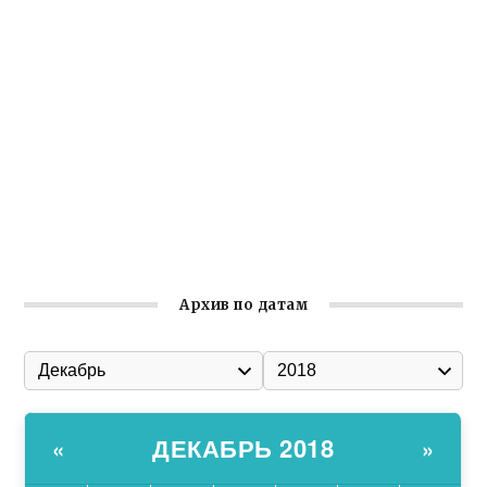
Заслуженная награда руководителю волонтёрской
организации
Ильин день: история и значение праздника
Гумпомощь для десантников накануне Дня ВДВ
Улица Карла Маркса в Феодосии стала улицей
Соборной
Состоялось собрание Симферопольской городской
организации Русской общины Крыма
Архив по датам
ДЕКАБРЬ 2018
«
»