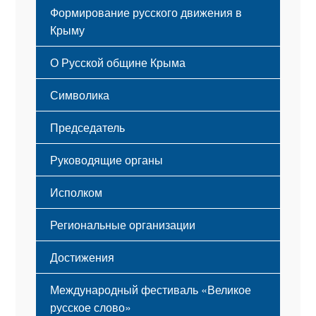
Формирование русского движения в
Крыму
Русский Крым
О Русской общине Крыма
Этапы становления
Символика
Принципы деятельности
Флаг
Структура
Председатель
Герб
Мероприятия
Гимн
Устав
Руководящие органы
Исполком
Региональные организации
Достижения
Международный фестиваль «Великое
русское слово»