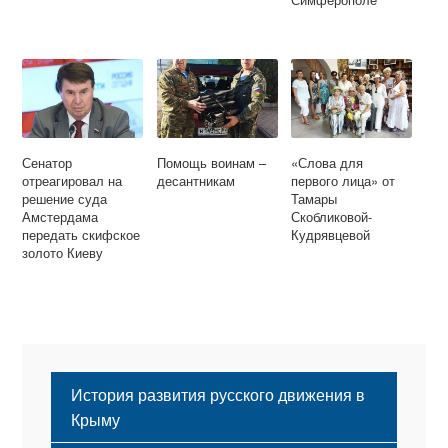
Сенатор
Помощь воинам –
«Слова для
отреагировал на
десантникам
первого лица» от
решение суда
Тамары
Амстердама
Скобликовой-
передать скифское
Кудрявцевой
золото Киеву
История развития русского движения в
Крыму