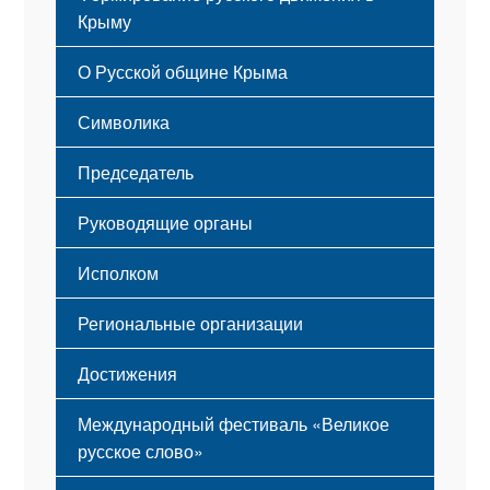
Крыму
Русский Крым
О Русской общине Крыма
Этапы становления
Символика
Принципы деятельности
Флаг
Структура
Председатель
Герб
Мероприятия
Гимн
Устав
Руководящие органы
Исполком
Региональные организации
Достижения
Международный фестиваль «Великое
русское слово»