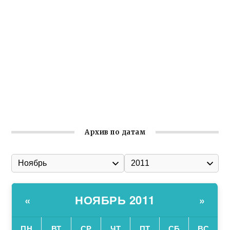
реализует проект «С чего начинается Родина»
Встреча с активом Ялтинской организации Русской
общины Крыма
Заслуженная награда руководителю волонтёрской
организации
Ильин день: история и значение праздника
Гумпомощь для десантников накануне Дня ВДВ
Архив по датам
НОЯБРЬ 2011
«
»
ПН
ВТ
СР
ЧТ
ПТ
СБ
ВС