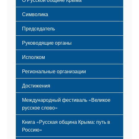
Этапы становления
Символика
Принципы деятельности
Флаг
Структура
Председатель
Герб
Мероприятия
Гимн
Устав
Руководящие органы
Исполком
Региональные организации
Достижения
Международный фестиваль «Великое
русское слово»
Книга «Русская община Крыма: путь в
Россию»