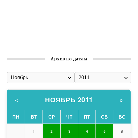
общины Крыма
Заслуженная награда руководителю волонтёрской
организации
Ильин день: история и значение праздника
Гумпомощь для десантников накануне Дня ВДВ
Архив по датам
НОЯБРЬ 2011
«
»
ПН
ВТ
СР
ЧТ
ПТ
СБ
ВС
2
3
4
5
1
6