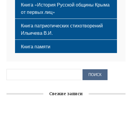
Книга «История Русской общины Крыма
от первых лиц»
Книга патриотических стихотворений
Ильичева В.И.
Книга памяти
Свежие записи
Крымское отделение «Ассамблеи народов России»
реализует проект «С чего начинается Родина»
Встреча с активом Ялтинской организации Русской