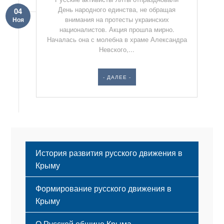
День народного единства, не обращая
04
внимания на протесты украинских
Ноя
националистов. Акция прошла мирно.
Началась она с молебна в храме Александра
Невского,...
- ДАЛЕЕ -
История развития русского движения в
Крыму
Формирование русского движения в
Крыму
Русский Крым
О Русской общине Крыма