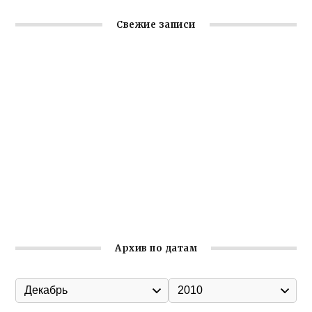
Свежие записи
Заслуженная награда руководителю волонтёрской
организации
Ильин день: история и значение праздника
Гумпомощь для десантников накануне Дня ВДВ
Улица Карла Маркса в Феодосии стала улицей
Соборной
Состоялось собрание Симферопольской городской
организации Русской общины Крыма
Архив по датам