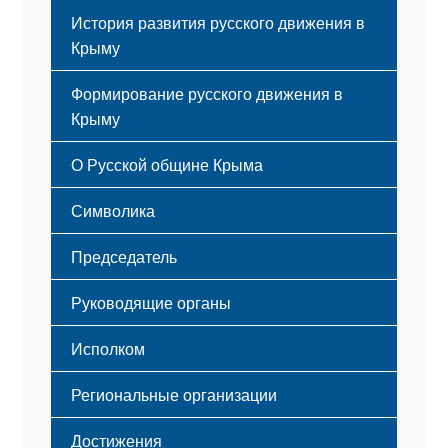
История развития русского движения в
Крыму
Формирование русского движения в
Крыму
Русский Крым
О Русской общине Крыма
Этапы становления
Символика
Принципы деятельности
Флаг
Структура
Председатель
Герб
Мероприятия
Гимн
Устав
Руководящие органы
Исполком
Региональные организации
Достижения