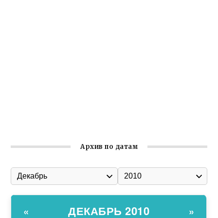
Крымское отделение «Ассамблеи народов России»
реализует проект «С чего начинается Родина»
Встреча с активом Ялтинской организации Русской
общины Крыма
Заслуженная награда руководителю волонтёрской
организации
Ильин день: история и значение праздника
Гумпомощь для десантников накануне Дня ВДВ
Архив по датам
ДЕКАБРЬ 2010
«
»