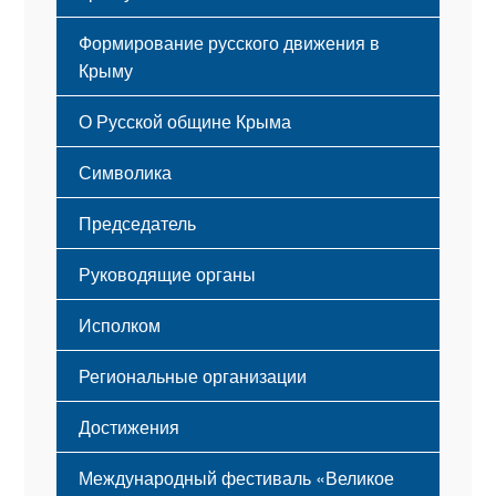
Формирование русского движения в
Крыму
Русский Крым
О Русской общине Крыма
Этапы становления
Символика
Принципы деятельности
Флаг
Структура
Председатель
Герб
Мероприятия
Гимн
Устав
Руководящие органы
Исполком
Региональные организации
Достижения
Международный фестиваль «Великое