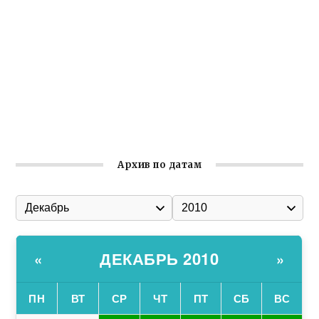
Ильин день: история и значение праздника
Гумпомощь для десантников накануне Дня ВДВ
Улица Карла Маркса в Феодосии стала улицей
Соборной
Состоялось собрание Симферопольской городской
организации Русской общины Крыма
Архив по датам
ДЕКАБРЬ 2010
«
»
ПН
ВТ
СР
ЧТ
ПТ
СБ
ВС