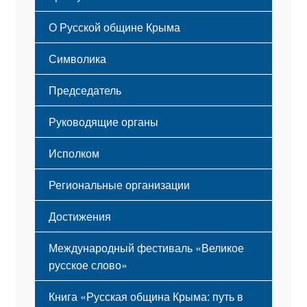
Русский Крым
О Русской общине Крыма
Этапы становления
Символика
Принципы деятельности
Флаг
Структура
Председатель
Герб
Мероприятия
Гимн
Устав
Руководящие органы
Исполком
Региональные организации
Достижения
Международный фестиваль «Великое
русское слово»
Книга «Русская община Крыма: путь в