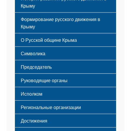
Крыму
Формирование русского движения в
Крыму
Русский Крым
О Русской общине Крыма
Этапы становления
Символика
Принципы деятельности
Флаг
Структура
Председатель
Герб
Мероприятия
Гимн
Устав
Руководящие органы
Исполком
Региональные организации
Достижения