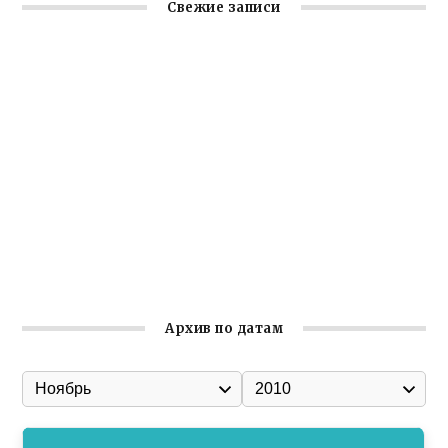
Свежие записи
Крымское отделение «Ассамблеи народов России»
реализует проект «С чего начинается Родина»
Заслуженная награда руководителю волонтёрской
организации
Ильин день: история и значение праздника
Гумпомощь для десантников накануне Дня ВДВ
Улица Карла Маркса в Феодосии стала улицей
Соборной
Архив по датам