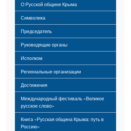
О Русской общине Крыма
Этапы становления
Символика
Принципы деятельности
Флаг
Структура
Председатель
Герб
Мероприятия
Гимн
Устав
Руководящие органы
Исполком
Региональные организации
Достижения
Международный фестиваль «Великое
русское слово»
Книга «Русская община Крыма: путь в
Россию»