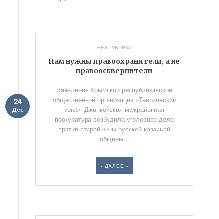
БЕЗ РУБРИКИ
Нам нужны правоохранители, а не
правоосквернители
Заявление Крымской республиканской
общественной организации «Таврический
24
союз» Джанкойская межрайонная
Дек
прокуратура возбудила уголовное дело
против старейшины русской казачьей
общины...
- ДАЛЕЕ -