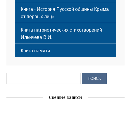
Книга «История Русской общины Крыма
от первых лиц»
Книга патриотических стихотворений
Ильичева В.И.
Книга памяти
Свежие записи
Заслуженная награда руководителю волонтёрской
организации
Ильин день: история и значение праздника