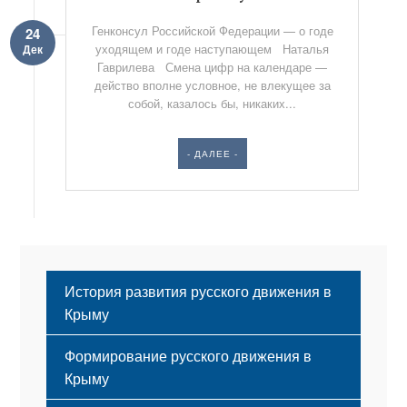
Генконсул Российской Федерации — о годе
24
уходящем и годе наступающем Наталья
Дек
Гаврилева Смена цифр на календаре —
действо вполне условное, не влекущее за
собой, казалось бы, никаких...
- ДАЛЕЕ -
История развития русского движения в
Крыму
Формирование русского движения в
Крыму
Русский Крым