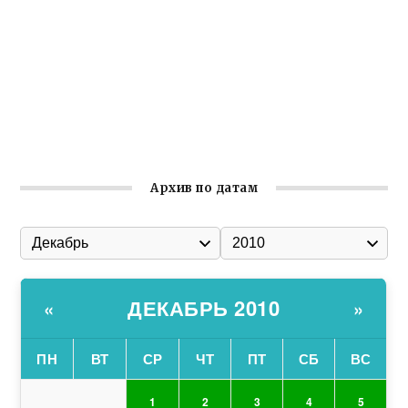
Гумпомощь для десантников накануне Дня ВДВ
Улица Карла Маркса в Феодосии стала улицей
Соборной
Состоялось собрание Симферопольской городской
организации Русской общины Крыма
Архив по датам
ДЕКАБРЬ 2010
«
»
ПН
ВТ
СР
ЧТ
ПТ
СБ
ВС
1
2
3
4
5