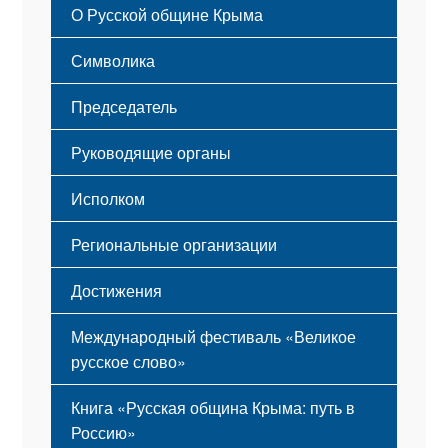
О Русской общине Крыма
Этапы становления
Символика
Принципы деятельности
Флаг
Структура
Председатель
Герб
Мероприятия
Гимн
Устав
Руководящие органы
Исполком
Региональные организации
Достижения
Международный фестиваль «Великое
русское слово»
Книга «Русская община Крыма: путь в
Россию»