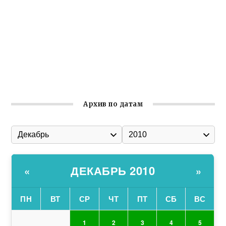
Гумпомощь для десантников накануне Дня ВДВ
Улица Карла Маркса в Феодосии стала улицей
Соборной
Состоялось собрание Симферопольской городской
организации Русской общины Крыма
Архив по датам
ДЕКАБРЬ 2010
«
»
ПН
ВТ
СР
ЧТ
ПТ
СБ
ВС
1
2
3
4
5