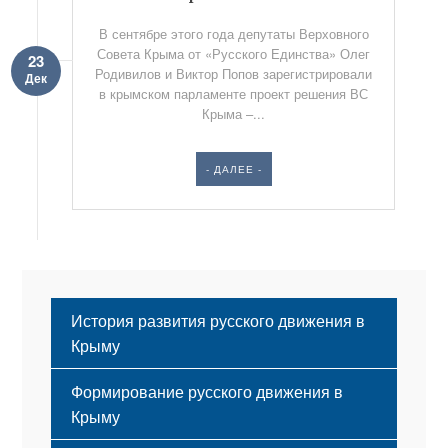
В сентябре это­го года депутаты Верховного
Совета Кры­ма от «Русского Единства» Олег
23
Родивилов и Вик­тор Попов зарегистрирова­ли
Дек
в крымском парламенте проект решения ВС
Крыма –...
- ДАЛЕЕ -
История развития русского движения в
Крыму
Формирование русского движения в
Крыму
Русский Крым