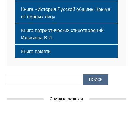
Книга «История Русской общины Крыма
от первых лиц»
Книга патриотических стихотворений
Ильичева В.И.
Книга памяти
Свежие записи
Заслуженная награда руководителю волонтёрской
организации
Ильин день: история и значение праздника