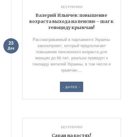
БЕЗ РУБРИКИ
Валерий Ильичев: повышение
возраста выхода на пенсию – шаг к
геноциду крымчан!
Рассматриваемый в парламенте Украины
23
законопроект, который предполагает
Дек
повышение пенсионного возраста для
женщин до 60 лет, реально приведет к
геноциду жителей Украины, в том числе и
крымчан....
- ДАЛЕЕ -
БЕЗ РУБРИКИ
Сараи на костях!