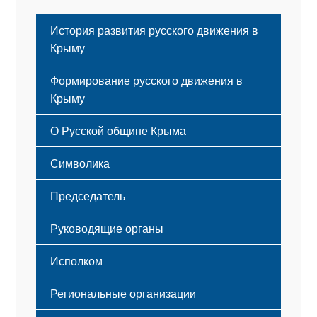
История развития русского движения в
Крыму
Формирование русского движения в
Крыму
Русский Крым
О Русской общине Крыма
Этапы становления
Символика
Принципы деятельности
Флаг
Структура
Председатель
Герб
Мероприятия
Гимн
Устав
Руководящие органы
Исполком
Региональные организации