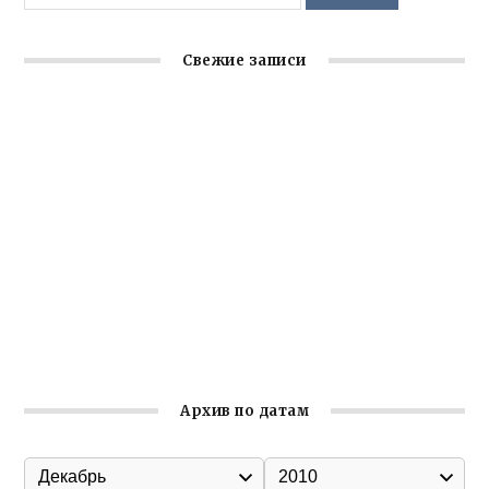
Свежие записи
Заслуженная награда руководителю волонтёрской
организации
Ильин день: история и значение праздника
Гумпомощь для десантников накануне Дня ВДВ
Улица Карла Маркса в Феодосии стала улицей
Соборной
Состоялось собрание Симферопольской городской
организации Русской общины Крыма
Архив по датам