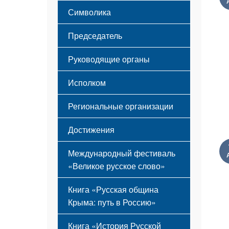
Этапы становления
Символика
Принципы деятельности
Флаг
Структура
Председатель
Герб
Мероприятия
Гимн
Устав
Руководящие органы
Исполком
Региональные организации
Достижения
Международный фестиваль
«Великое русское слово»
Книга «Русская община
Крыма: путь в Россию»
Книга «История Русской