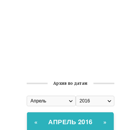
Ильин день: история и значение
праздника
Гумпомощь для десантников накануне
Дня ВДВ
Улица Карла Маркса в Феодосии стала
улицей Соборной
Состоялось собрание
Симферопольской городской
организации Русской общины Крыма
Архив по датам
АПРЕЛЬ 2016
«
»