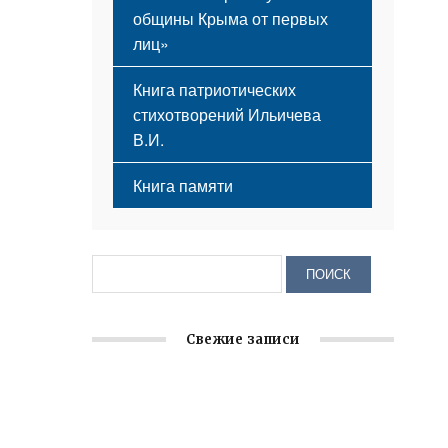
общины Крыма от первых
лиц»
Книга патриотических
стихотворений Ильичева
В.И.
Книга памяти
Свежие записи
Заслуженная награда руководителю
волонтёрской организации