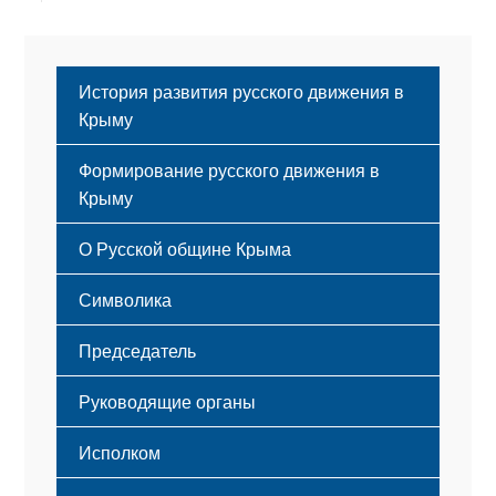
История развития русского движения в
Крыму
Формирование русского движения в
Крыму
Русский Крым
О Русской общине Крыма
Этапы становления
Символика
Принципы деятельности
Флаг
Структура
Председатель
Герб
Мероприятия
Гимн
Устав
Руководящие органы
Исполком