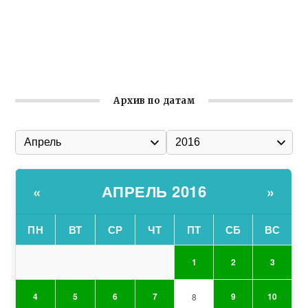
Улица Карла Маркса в Феодосии стала улицей
Соборной
Состоялось собрание Симферопольской городской
организации Русской общины Крыма
Архив по датам
АПРЕЛЬ 2016
«
»
ПН
ВТ
СР
ЧТ
ПТ
СБ
ВС
1
2
3
4
5
6
7
9
10
8