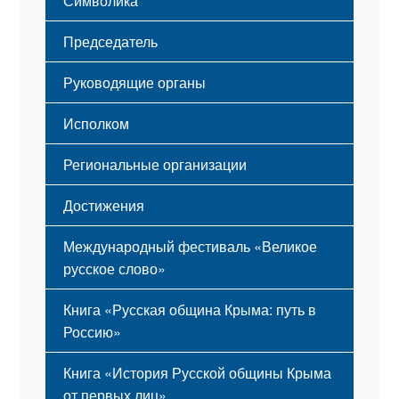
Символика
Принципы деятельности
Флаг
Структура
Председатель
Герб
Мероприятия
Гимн
Устав
Руководящие органы
Исполком
Региональные организации
Достижения
Международный фестиваль «Великое
русское слово»
Книга «Русская община Крыма: путь в
Россию»
Книга «История Русской общины Крыма
от первых лиц»