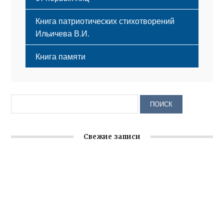
Книга патриотических стихотворений
Ильичева В.И.
Книга памяти
Свежие записи
Заслуженная награда руководителю волонтёрской
организации
Ильин день: история и значение праздника
Гумпомощь для десантников накануне Дня ВДВ