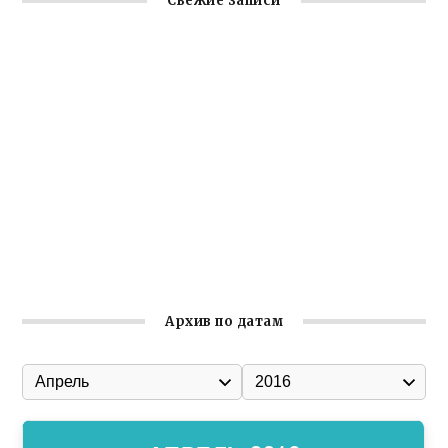
Свежие записи
Заслуженная награда руководителю волонтёрской
организации
Ильин день: история и значение праздника
Гумпомощь для десантников накануне Дня ВДВ
Улица Карла Маркса в Феодосии стала улицей
Соборной
Состоялось собрание Симферопольской городской
организации Русской общины Крыма
Архив по датам