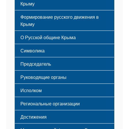
Крыму
Формирование русского движения в
Крыму
Русский Крым
О Русской общине Крыма
Этапы становления
Символика
Принципы деятельности
Флаг
Структура
Председатель
Герб
Мероприятия
Гимн
Устав
Руководящие органы
Исполком
Региональные организации
Достижения