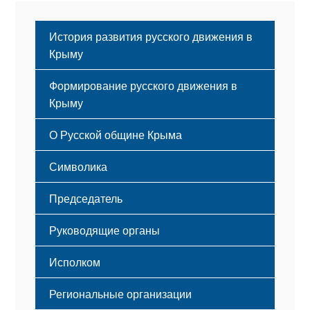
История развития русского движения в
Крыму
Формирование русского движения в
Крыму
Русский Крым
О Русской общине Крыма
Этапы становления
Символика
Принципы деятельности
Флаг
Структура
Председатель
Герб
Мероприятия
Гимн
Устав
Руководящие органы
Исполком
Региональные организации