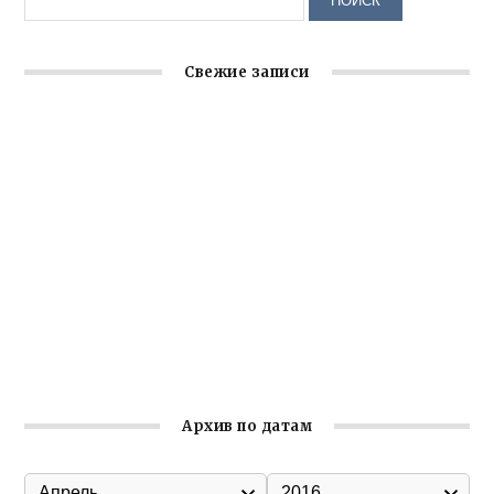
Свежие записи
Заслуженная награда руководителю волонтёрской
организации
Ильин день: история и значение праздника
Гумпомощь для десантников накануне Дня ВДВ
Улица Карла Маркса в Феодосии стала улицей
Соборной
Состоялось собрание Симферопольской городской
организации Русской общины Крыма
Архив по датам