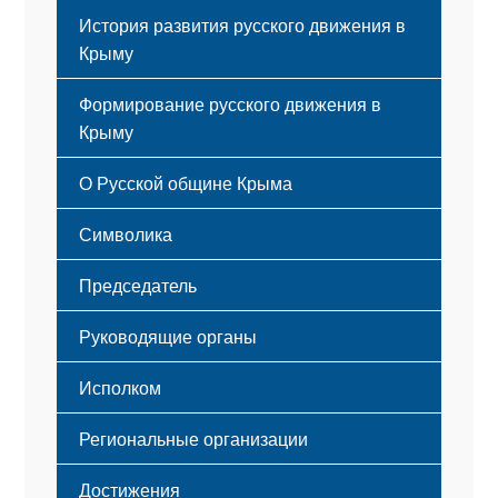
История развития русского движения в
Крыму
Формирование русского движения в
Крыму
Русский Крым
О Русской общине Крыма
Этапы становления
Символика
Принципы деятельности
Флаг
Структура
Председатель
Герб
Мероприятия
Гимн
Устав
Руководящие органы
Исполком
Региональные организации
Достижения