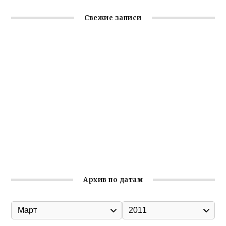
Свежие записи
Заслуженная награда руководителю волонтёрской
организации
Ильин день: история и значение праздника
Гумпомощь для десантников накануне Дня ВДВ
Улица Карла Маркса в Феодосии стала улицей
Соборной
Состоялось собрание Симферопольской городской
организации Русской общины Крыма
Архив по датам