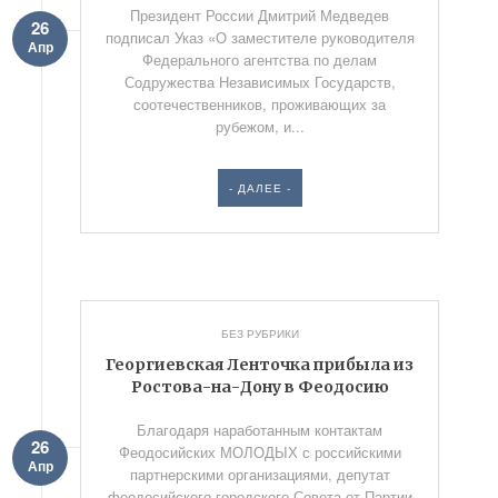
Президент России Дмитрий Медведев
26
подписал Указ «О заместителе руководителя
Апр
Федерального агентства по делам
Содружества Независимых Государств,
соотечественников, проживающих за
рубежом, и...
- ДАЛЕЕ -
БЕЗ РУБРИКИ
Георгиевская Ленточка прибыла из
Ростова-на-Дону в Феодосию
Благодаря наработанным контактам
26
Феодосийских МОЛОДЫХ с российскими
Апр
партнерскими организациями, депутат
феодосийского городского Совета от Партии