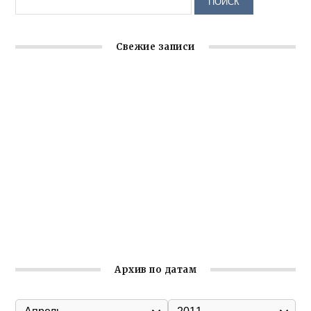
Свежие записи
Крымское отделение «Ассамблеи народов России»
реализует проект «С чего начинается Родина»
Встреча с активом Ялтинской организации Русской
общины Крыма
Заслуженная награда руководителю волонтёрской
организации
Ильин день: история и значение праздника
Гумпомощь для десантников накануне Дня ВДВ
Архив по датам