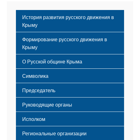
История развития русского движения в
Крыму
Формирование русского движения в
Крыму
Русский Крым
О Русской общине Крыма
Этапы становления
Символика
Принципы деятельности
Флаг
Структура
Председатель
Герб
Мероприятия
Гимн
Устав
Руководящие органы
Исполком
Региональные организации