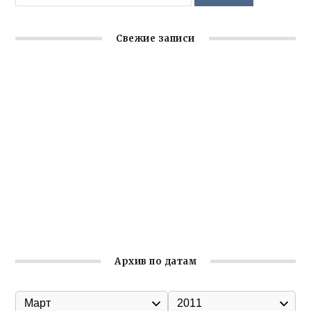
Свежие записи
Заслуженная награда руководителю волонтёрской
организации
Ильин день: история и значение праздника
Гумпомощь для десантников накануне Дня ВДВ
Улица Карла Маркса в Феодосии стала улицей
Соборной
Состоялось собрание Симферопольской городской
организации Русской общины Крыма
Архив по датам