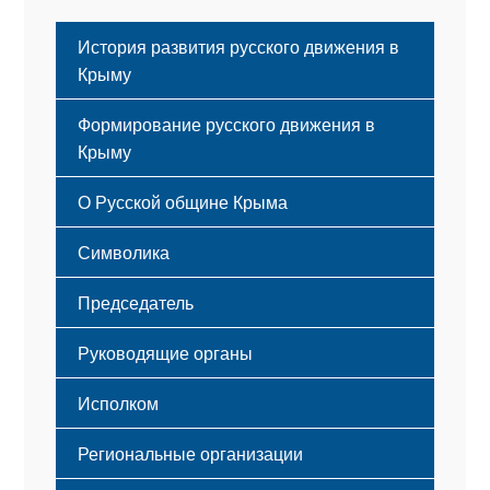
История развития русского движения в
Крыму
Формирование русского движения в
Крыму
Русский Крым
О Русской общине Крыма
Этапы становления
Символика
Принципы деятельности
Флаг
Структура
Председатель
Герб
Мероприятия
Гимн
Устав
Руководящие органы
Исполком
Региональные организации