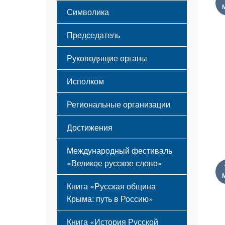
Этапы становления
Символика
Принципы деятельности
Флаг
Структура
Председатель
Герб
Мероприятия
Гимн
Устав
Руководящие органы
Исполком
Региональные организации
Достижения
Международный фестиваль
«Великое русское слово»
Книга «Русская община
Крыма: путь в Россию»
Книга «История Русской