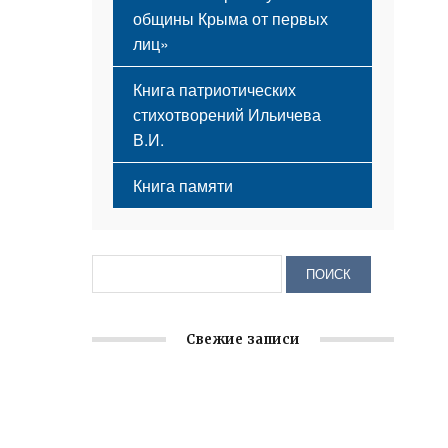
общины Крыма от первых
лиц»
Книга патриотических
стихотворений Ильичева
В.И.
Книга памяти
Свежие записи
Заслуженная награда руководителю
волонтёрской организации