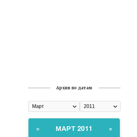
Ильин день: история и значение
праздника
Гумпомощь для десантников накануне
Дня ВДВ
Улица Карла Маркса в Феодосии стала
улицей Соборной
Состоялось собрание
Симферопольской городской
организации Русской общины Крыма
Архив по датам
МАРТ 2011
«
»