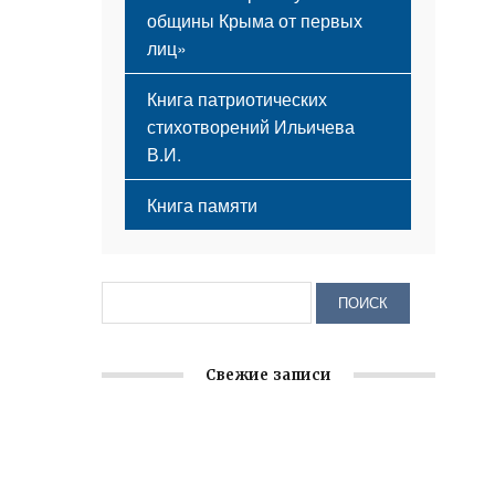
общины Крыма от первых
лиц»
Книга патриотических
стихотворений Ильичева
В.И.
Книга памяти
Свежие записи
Заслуженная награда руководителю
волонтёрской организации