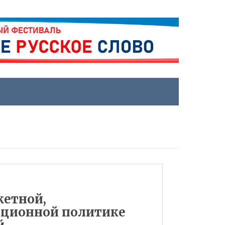
жетной,
иционной политике