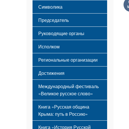
Этапы становления
Символика
Принципы деятельности
Флаг
Структура
Председатель
Герб
Мероприятия
Гимн
Устав
Руководящие органы
Исполком
Региональные организации
Достижения
Международный фестиваль
«Великое русское слово»
Книга «Русская община
Крыма: путь в Россию»
Книга «История Русской