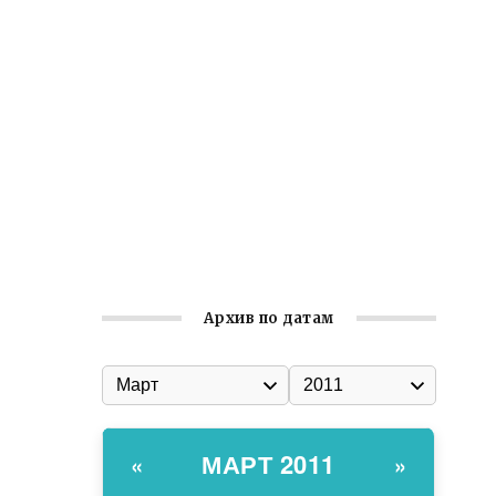
Ильин день: история и значение
праздника
Гумпомощь для десантников накануне
Дня ВДВ
Улица Карла Маркса в Феодосии стала
улицей Соборной
Состоялось собрание
Симферопольской городской
организации Русской общины Крыма
Архив по датам
МАРТ 2011
«
»