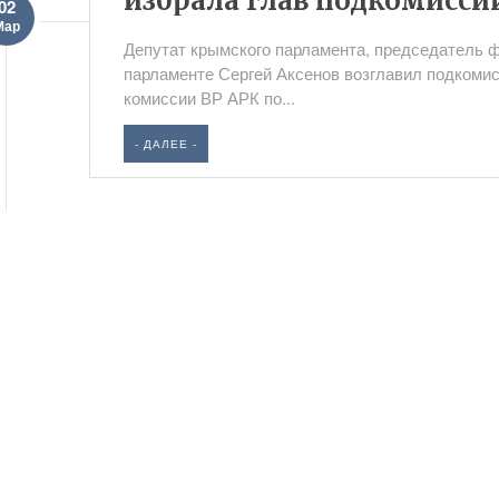
избрала глав подкомисси
02
Мар
Депутат крымского парламента, председатель 
парламенте Сергей Аксенов возглавил подкоми
комиссии ВР АРК по...
- ДАЛЕЕ -