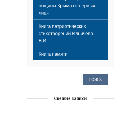
общины Крыма от первых
лиц»
Книга патриотических
стихотворений Ильичева
В.И.
Книга памяти
Свежие записи
Заслуженная награда руководителю
волонтёрской организации