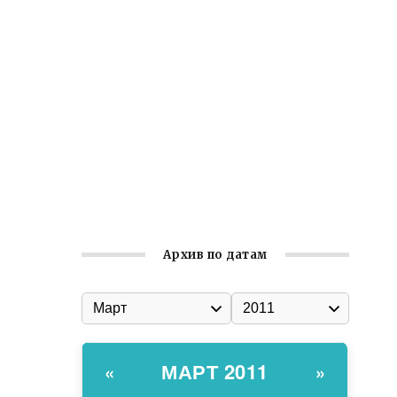
Ильин день: история и значение
праздника
Гумпомощь для десантников накануне
Дня ВДВ
Улица Карла Маркса в Феодосии стала
улицей Соборной
Состоялось собрание
Симферопольской городской
организации Русской общины Крыма
Архив по датам
МАРТ 2011
«
»