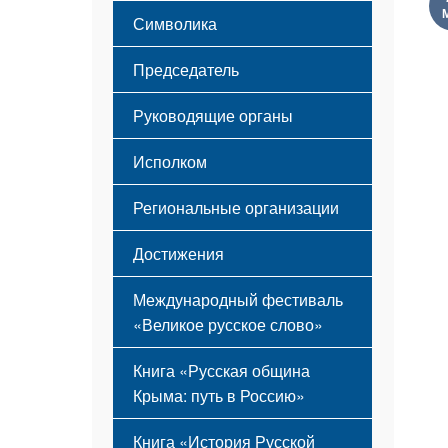
Этапы становления
Символика
Принципы деятельности
Флаг
Структура
Председатель
Герб
Мероприятия
Гимн
Устав
Руководящие органы
Исполком
Региональные организации
Достижения
Международный фестиваль
«Великое русское слово»
Книга «Русская община
Крыма: путь в Россию»
Книга «История Русской