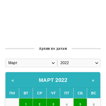
Гумпомощь для десантников накануне Дня ВДВ
Улица Карла Маркса в Феодосии стала улицей
Соборной
Состоялось собрание Симферопольской городской
организации Русской общины Крыма
Архив по датам
МАРТ 2022
«
»
ПН
ВТ
СР
ЧТ
ПТ
СБ
ВС
1
2
3
5
4
6