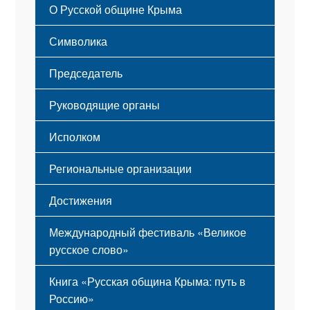
О Русской общине Крыма
Этапы становления
Символика
Принципы деятельности
Флаг
Структура
Председатель
Герб
Мероприятия
Гимн
Устав
Руководящие органы
Исполком
Региональные организации
Достижения
Международный фестиваль «Великое
русское слово»
Книга «Русская община Крыма: путь в
Россию»