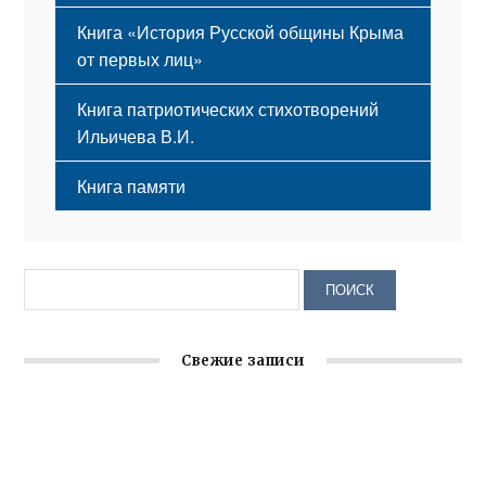
Книга «История Русской общины Крыма
от первых лиц»
Книга патриотических стихотворений
Ильичева В.И.
Книга памяти
Свежие записи
Заслуженная награда руководителю волонтёрской
организации
Ильин день: история и значение праздника