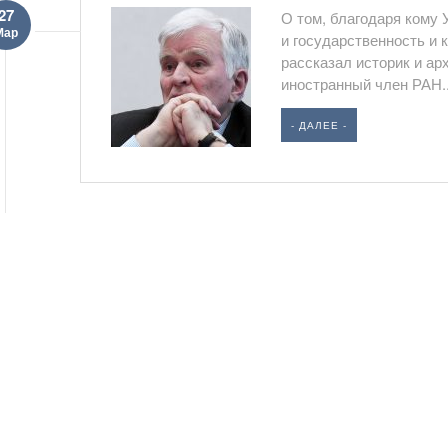
27
О том, благодаря кому 
Мар
и государственность и 
рассказал историк и ар
иностранный член РАН..
- ДАЛЕЕ -