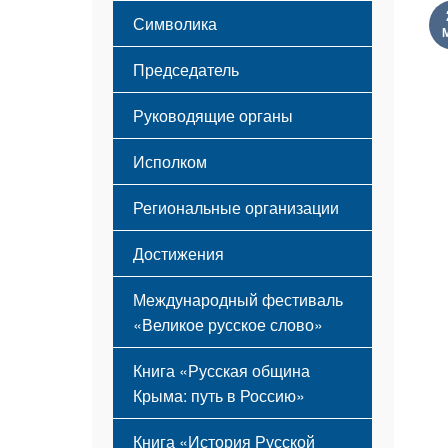
Этапы становления
Символика
Принципы деятельности
Флаг
Структура
Председатель
Герб
Мероприятия
Гимн
Устав
Руководящие органы
Исполком
Региональные организации
Достижения
Международный фестиваль
«Великое русское слово»
Книга «Русская община
Крыма: путь в Россию»
Книга «История Русской