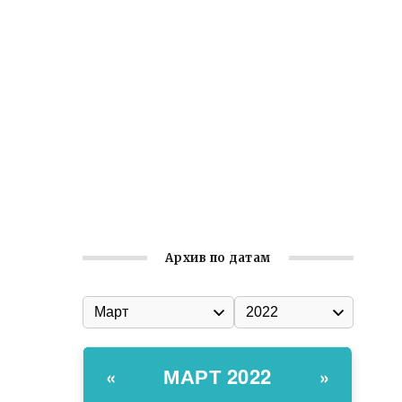
Ильин день: история и значение
праздника
Гумпомощь для десантников накануне
Дня ВДВ
Улица Карла Маркса в Феодосии стала
улицей Соборной
Состоялось собрание
Симферопольской городской
организации Русской общины Крыма
Архив по датам
МАРТ 2022
«
»