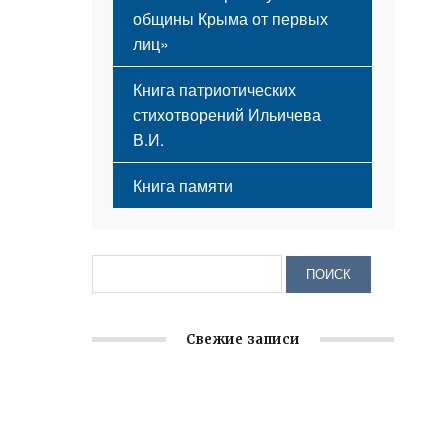
общины Крыма от первых
лиц»
Книга патриотических
стихотворений Ильичева
В.И.
Книга памяти
Свежие записи
Заслуженная награда руководителю
волонтёрской организации