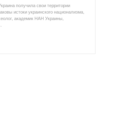
Украина получила свои территории
каковы истоки украинского национализма,
хеолог, академик НАН Украины,
.