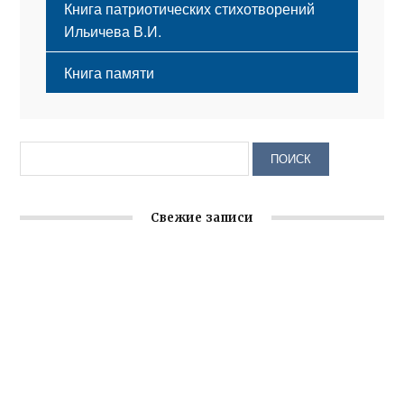
Книга патриотических стихотворений
Ильичева В.И.
Книга памяти
Свежие записи
Заслуженная награда руководителю волонтёрской
организации
Ильин день: история и значение праздника
Гумпомощь для десантников накануне Дня ВДВ
Улица Карла Маркса в Феодосии стала улицей
Соборной