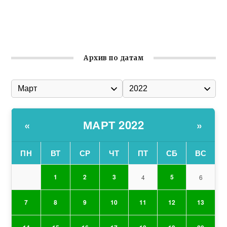
Состоялось собрание Симферопольской городской
организации Русской общины Крыма
Архив по датам
МАРТ 2022
«
»
ПН
ВТ
СР
ЧТ
ПТ
СБ
ВС
1
2
3
5
4
6
7
8
9
10
11
12
13