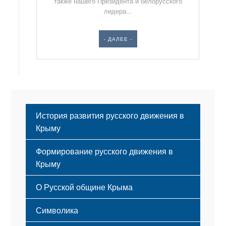
также нашего Президента и белорусского
лидера...
- ДАЛЕЕ -
История развития русского движения в
Крыму
Формирование русского движения в
Крыму
Русский Крым
О Русской общине Крыма
Этапы становления
Символика
Принципы деятельности
Флаг
Структура