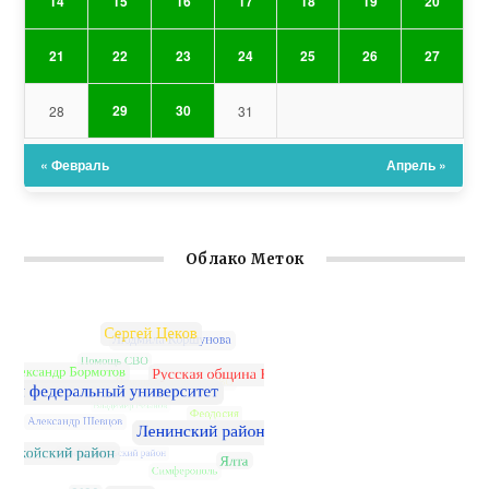
14
15
16
17
18
19
20
21
22
23
24
25
26
27
29
30
28
31
« Февраль
Апрель »
Облако Меток