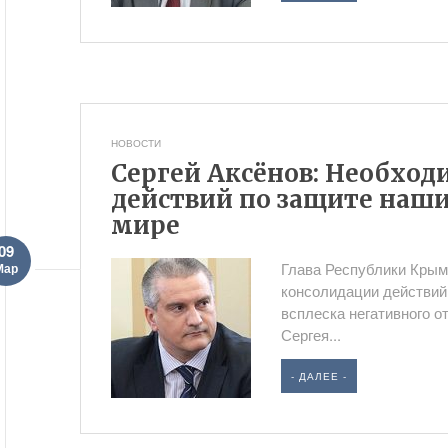
НОВОСТИ
Сергей Аксёнов: Необхо
действий по защите наши
мире
09
Глава Республики Крым
Мар
консолидации действий 
всплеска негативного о
Сергея...
- ДАЛЕЕ -