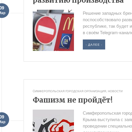
развитию производства
09
Решение западных бре
Мар
поспособствовало разв
республике, так будет 
в своём Telegram-канале
- ДАЛЕЕ -
CИМФЕРОПОЛЬСКАЯ ГОРОДСКАЯ ОРГАНИЗАЦИЯ
,
НОВОСТИ
Фашизм не пройдёт!
Симферопольская город
09
Крыма выступила с зая
Мар
проведении специально