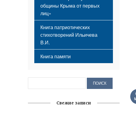
общины Крыма от первых
лиц»
Книга патриотических
стихотворений Ильичева
В.И.
Книга памяти
Свежие записи
Заслуженная награда руководителю
волонтёрской организации