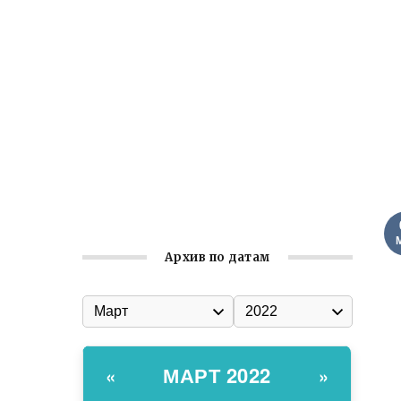
Ильин день: история и значение
праздника
Гумпомощь для десантников накануне
Дня ВДВ
Улица Карла Маркса в Феодосии стала
улицей Соборной
Состоялось собрание
Симферопольской городской
организации Русской общины Крыма
Архив по датам
МАРТ 2022
«
»