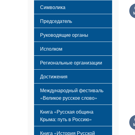
Этапы становления
Символика
Принципы деятельности
Флаг
Структура
Председатель
Герб
Мероприятия
Гимн
Устав
Руководящие органы
Исполком
Региональные организации
Достижения
Международный фестиваль
«Великое русское слово»
Книга «Русская община
Крыма: путь в Россию»
Книга «История Русской