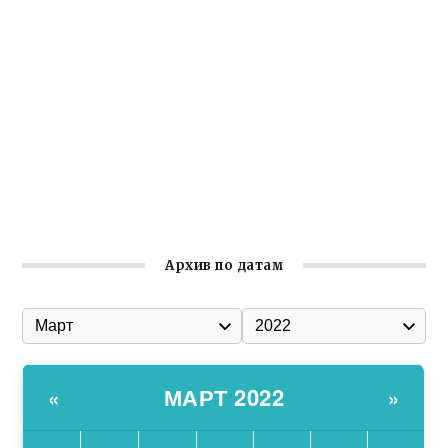
реализует проект «С чего начинается Родина»
Встреча с активом Ялтинской организации Русской
общины Крыма
Заслуженная награда руководителю волонтёрской
организации
Ильин день: история и значение праздника
Гумпомощь для десантников накануне Дня ВДВ
Архив по датам
МАРТ 2022
«
»