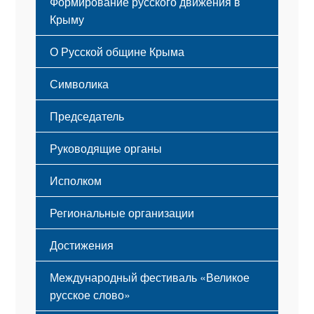
Формирование русского движения в
Крыму
Русский Крым
О Русской общине Крыма
Этапы становления
Символика
Принципы деятельности
Флаг
Структура
Председатель
Герб
Мероприятия
Гимн
Устав
Руководящие органы
Исполком
Региональные организации
Достижения
Международный фестиваль «Великое
русское слово»