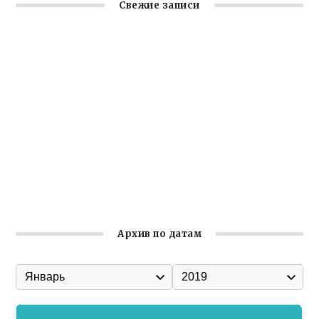
Свежие записи
Заслуженная награда руководителю волонтёрской
организации
Ильин день: история и значение праздника
Гумпомощь для десантников накануне Дня ВДВ
Улица Карла Маркса в Феодосии стала улицей
Соборной
Состоялось собрание Симферопольской городской
организации Русской общины Крыма
Архив по датам