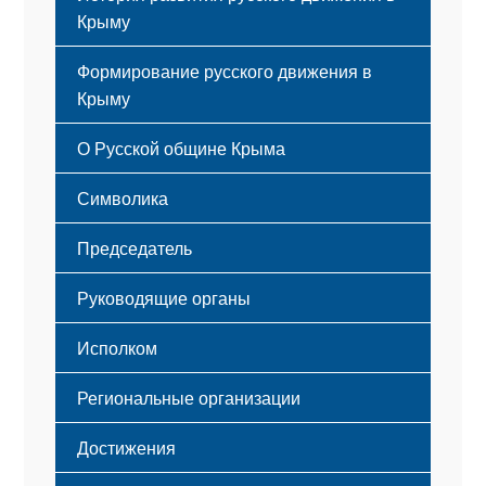
Крыму
Формирование русского движения в
Крыму
Русский Крым
О Русской общине Крыма
Этапы становления
Символика
Принципы деятельности
Флаг
Структура
Председатель
Герб
Мероприятия
Гимн
Устав
Руководящие органы
Исполком
Региональные организации
Достижения