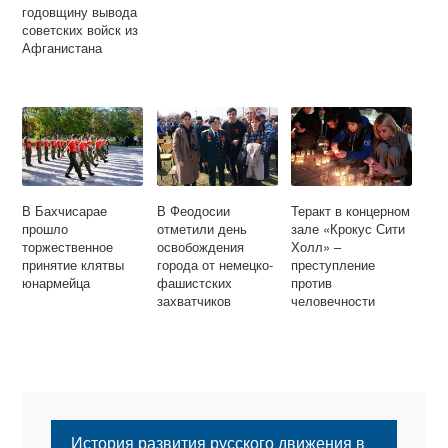
годовщину вывода
советских войск из
Афганистана
В Бахчисарае
В Феодосии
Теракт в концерном
прошло
отметили день
зале «Крокус Сити
торжественное
освобождения
Холл» –
принятие клятвы
города от немецко-
преступление
юнармейца
фашистских
против
захватчиков
человечности
История развития русского движения в