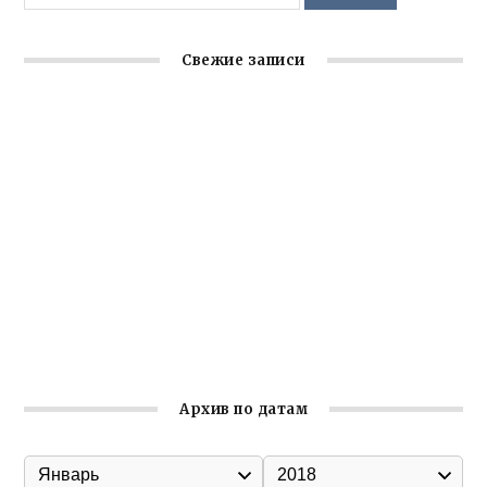
Свежие записи
Крымское отделение «Ассамблеи народов России»
реализует проект «С чего начинается Родина»
Встреча с активом Ялтинской организации Русской
общины Крыма
Заслуженная награда руководителю волонтёрской
организации
Ильин день: история и значение праздника
Гумпомощь для десантников накануне Дня ВДВ
Архив по датам