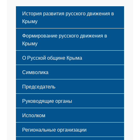
История развития русского движения в
Крыму
Формирование русского движения в
Крыму
Русский Крым
О Русской общине Крыма
Этапы становления
Символика
Принципы деятельности
Флаг
Структура
Председатель
Герб
Мероприятия
Гимн
Устав
Руководящие органы
Исполком
Региональные организации