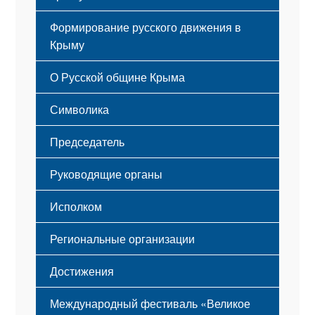
Формирование русского движения в
Крыму
Русский Крым
О Русской общине Крыма
Этапы становления
Символика
Принципы деятельности
Флаг
Структура
Председатель
Герб
Мероприятия
Гимн
Устав
Руководящие органы
Исполком
Региональные организации
Достижения
Международный фестиваль «Великое