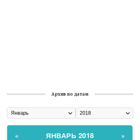
Крымское отделение «Ассамблеи народов России»
реализует проект «С чего начинается Родина»
Встреча с активом Ялтинской организации Русской
общины Крыма
Заслуженная награда руководителю волонтёрской
организации
Ильин день: история и значение праздника
Гумпомощь для десантников накануне Дня ВДВ
Архив по датам
ЯНВАРЬ 2018
«
»