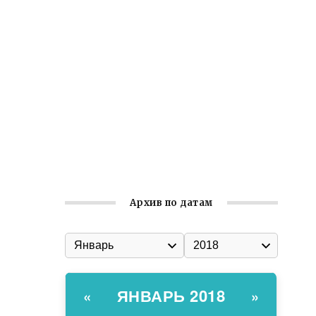
Заслуженная награда руководителю
волонтёрской организации
Ильин день: история и значение
праздника
Гумпомощь для десантников накануне
Дня ВДВ
Улица Карла Маркса в Феодосии стала
улицей Соборной
Архив по датам
ЯНВАРЬ 2018
«
»