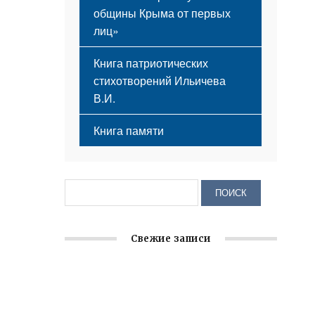
общины Крыма от первых
лиц»
Книга патриотических
стихотворений Ильичева
В.И.
Книга памяти
Свежие записи
Крымское отделение «Ассамблеи
народов России» реализует проект «С
чего начинается Родина»