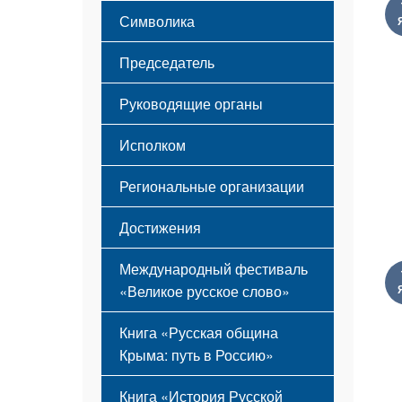
Этапы становления
Символика
Принципы деятельности
Флаг
Структура
Председатель
Герб
Мероприятия
Гимн
Устав
Руководящие органы
Исполком
Региональные организации
Достижения
Международный фестиваль
«Великое русское слово»
Книга «Русская община
Крыма: путь в Россию»
Книга «История Русской