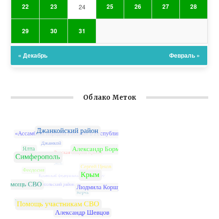
22
23
25
26
27
28
24
29
30
31
« Декабрь
Февраль »
Облако Меток