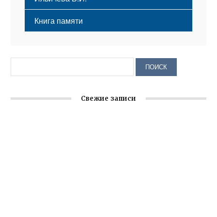
Книга памяти
Свежие записи
Крымское отделение «Ассамблеи народов России»
реализует проект «С чего начинается Родина»
Встреча с активом Ялтинской организации Русской
общины Крыма
Заслуженная награда руководителю волонтёрской
организации
Ильин день: история и значение праздника