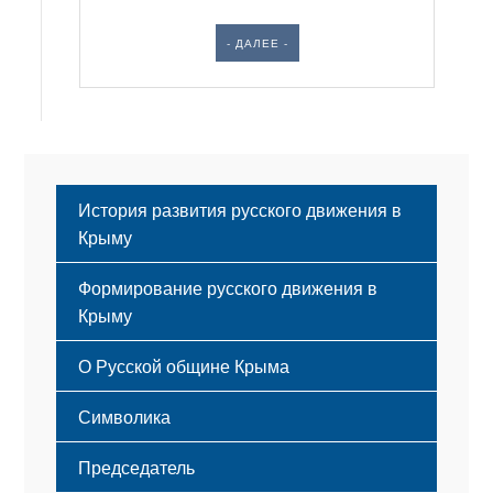
- ДАЛЕЕ -
История развития русского движения в
Крыму
Формирование русского движения в
Крыму
Русский Крым
О Русской общине Крыма
Этапы становления
Символика
Принципы деятельности
Флаг
Структура
Председатель
Герб
Мероприятия