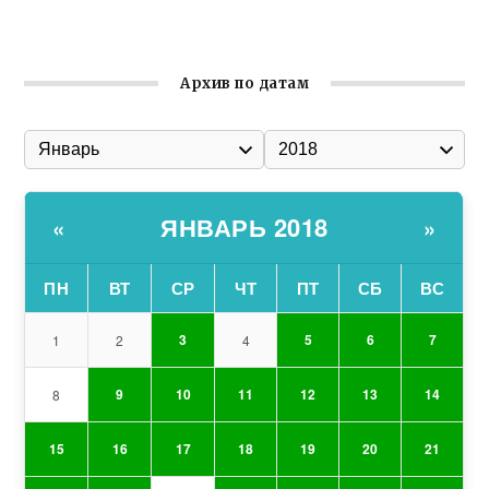
Гумпомощь для десантников накануне Дня ВДВ
Архив по датам
ЯНВАРЬ 2018
«
»
ПН
ВТ
СР
ЧТ
ПТ
СБ
ВС
3
5
6
7
1
2
4
9
10
11
12
13
14
8
15
16
17
18
19
20
21