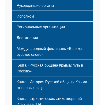
Гимн
Устав
Руководящие органы
Исполком
Региональные организации
Достижения
Международный фестиваль «Великое
русское слово»
Книга «Русская община Крыма: путь в
Россию»
Книга «История Русской общины Крыма
от первых лиц»
Книга патриотических стихотворений
Ильичева В.И.