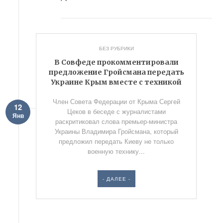
БЕЗ РУБРИКИ
В Совфеде прокомментировали
предложение Гройсмана передать
Украине Крым вместе с техникой
Член Совета Федерации от Крыма Сергей
12
Цеков в беседе с журналистами
Янв
раскритиковал слова премьер-министра
Украины Владимира Гройсмана, который
предложил передать Киеву не только
военную технику...
- ДАЛЕЕ -