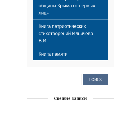
общины Крыма от первых
лиц»
Книга патриотических
стихотворений Ильичева
В.И.
Книга памяти
Свежие записи
Крымское отделение «Ассамблеи
народов России» реализует проект «С
чего начинается Родина»