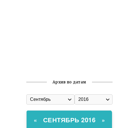
Встреча с активом Ялтинской
организации Русской общины Крыма
Заслуженная награда руководителю
волонтёрской организации
Ильин день: история и значение
праздника
Гумпомощь для десантников накануне
Дня ВДВ
Архив по датам
СЕНТЯБРЬ 2016
«
»