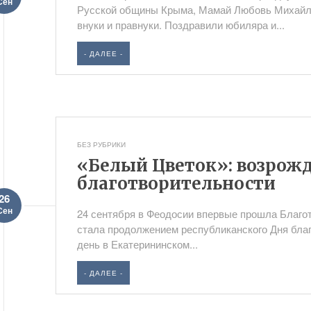
Сен
Русской общины Крыма, Мамай Любовь Михайло
внуки и правнуки. Поздравили юбиляра и...
- ДАЛЕЕ -
БЕЗ РУБРИКИ
«Белый Цветок»: возрож
благотворительности
26
Сен
24 сентября в Феодосии впервые прошла Благо
стала продолжением республиканского Дня благ
день в Екатерининском...
- ДАЛЕЕ -