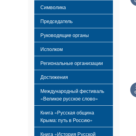
Этапы становления
Символика
Принципы деятельности
Флаг
Структура
Председатель
Герб
Мероприятия
Гимн
Устав
Руководящие органы
Исполком
Региональные организации
Достижения
Международный фестиваль
«Великое русское слово»
Книга «Русская община
Крыма: путь в Россию»
Книга «История Русской