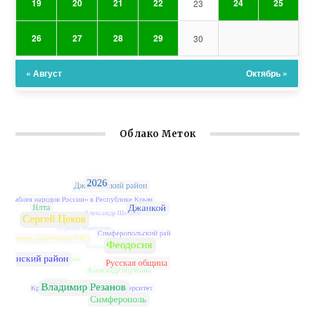
19
20
21
22
24
25
23
26
27
28
29
30
« Август
Октябрь »
Облако Меток