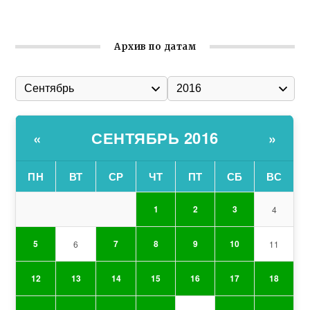
Гумпомощь для десантников накануне Дня ВДВ
Архив по датам
СЕНТЯБРЬ 2016
«
»
ПН
ВТ
СР
ЧТ
ПТ
СБ
ВС
1
2
3
4
5
7
8
9
10
6
11
12
13
14
15
16
17
18