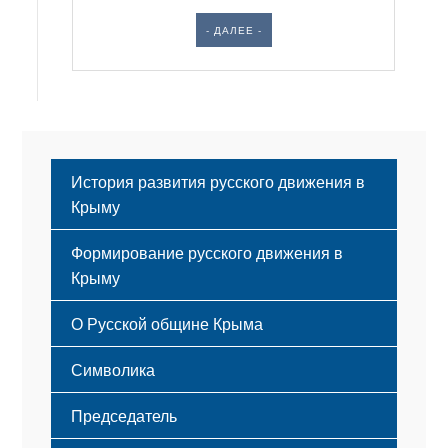
- ДАЛЕЕ -
История развития русского движения в
Крыму
Формирование русского движения в
Крыму
Русский Крым
О Русской общине Крыма
Этапы становления
Символика
Принципы деятельности
Флаг
Структура
Председатель
Герб
Мероприятия
Гимн