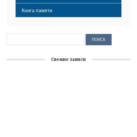
Книга памяти
Свежие записи
Крымское отделение «Ассамблеи народов России»
реализует проект «С чего начинается Родина»
Встреча с активом Ялтинской организации Русской
общины Крыма
Заслуженная награда руководителю волонтёрской
организации
Ильин день: история и значение праздника