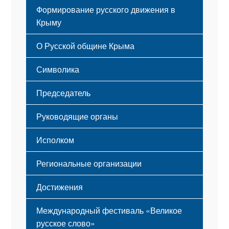
Формирование русского движения в
Крыму
Русский Крым
О Русской общине Крыма
Этапы становления
Символика
Принципы деятельности
Флаг
Структура
Председатель
Герб
Мероприятия
Гимн
Устав
Руководящие органы
Исполком
Региональные организации
Достижения
Международный фестиваль «Великое
русское слово»