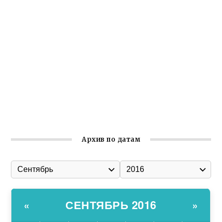
Крымское отделение «Ассамблеи народов России»
реализует проект «С чего начинается Родина»
Встреча с активом Ялтинской организации Русской
общины Крыма
Заслуженная награда руководителю волонтёрской
организации
Ильин день: история и значение праздника
Гумпомощь для десантников накануне Дня ВДВ
Архив по датам
СЕНТЯБРЬ 2016
«
»