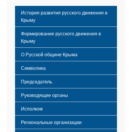
История развития русского движения в
Крыму
Формирование русского движения в
Крыму
Русский Крым
О Русской общине Крыма
Этапы становления
Символика
Принципы деятельности
Флаг
Структура
Председатель
Герб
Мероприятия
Гимн
Устав
Руководящие органы
Исполком
Региональные организации