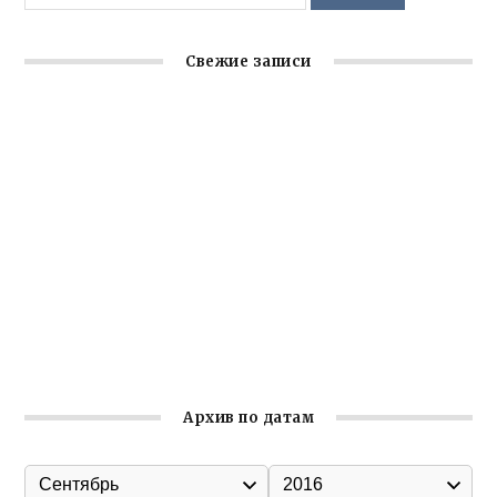
Свежие записи
Крымское отделение «Ассамблеи народов России»
реализует проект «С чего начинается Родина»
Встреча с активом Ялтинской организации Русской
общины Крыма
Заслуженная награда руководителю волонтёрской
организации
Ильин день: история и значение праздника
Гумпомощь для десантников накануне Дня ВДВ
Архив по датам