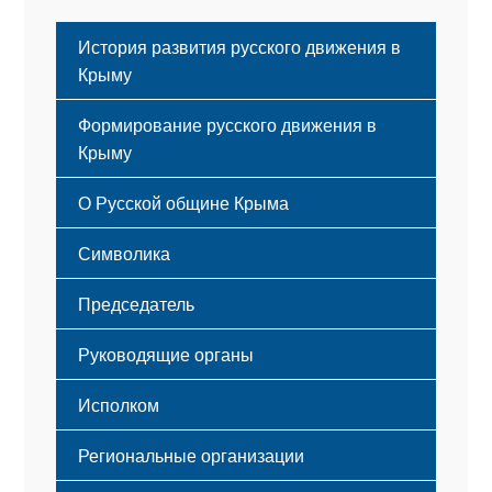
История развития русского движения в
Крыму
Формирование русского движения в
Крыму
Русский Крым
О Русской общине Крыма
Этапы становления
Символика
Принципы деятельности
Флаг
Структура
Председатель
Герб
Мероприятия
Гимн
Устав
Руководящие органы
Исполком
Региональные организации