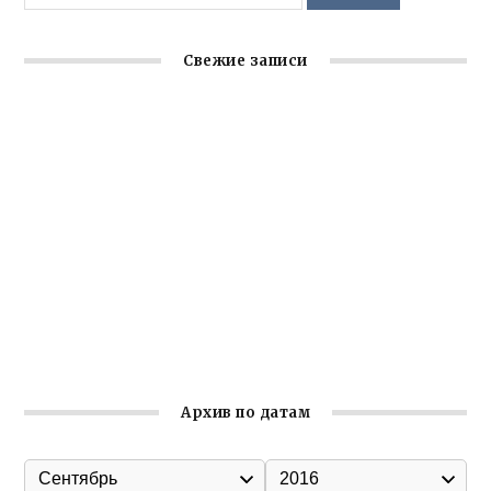
Свежие записи
Крымское отделение «Ассамблеи народов России»
реализует проект «С чего начинается Родина»
Встреча с активом Ялтинской организации Русской
общины Крыма
Заслуженная награда руководителю волонтёрской
организации
Ильин день: история и значение праздника
Гумпомощь для десантников накануне Дня ВДВ
Архив по датам