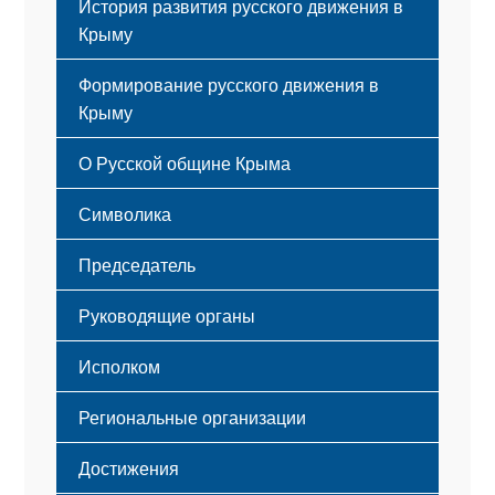
История развития русского движения в
Крыму
Формирование русского движения в
Крыму
Русский Крым
О Русской общине Крыма
Этапы становления
Символика
Принципы деятельности
Флаг
Структура
Председатель
Герб
Мероприятия
Гимн
Устав
Руководящие органы
Исполком
Региональные организации
Достижения