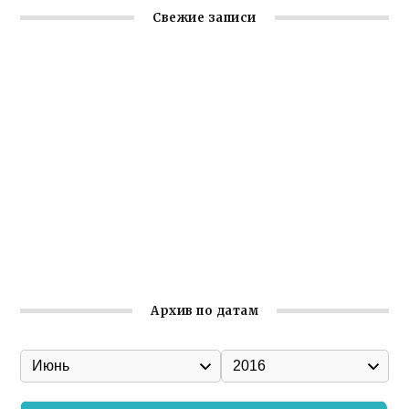
Свежие записи
Крымское отделение «Ассамблеи народов России»
реализует проект «С чего начинается Родина»
Встреча с активом Ялтинской организации Русской
общины Крыма
Заслуженная награда руководителю волонтёрской
организации
Ильин день: история и значение праздника
Гумпомощь для десантников накануне Дня ВДВ
Архив по датам