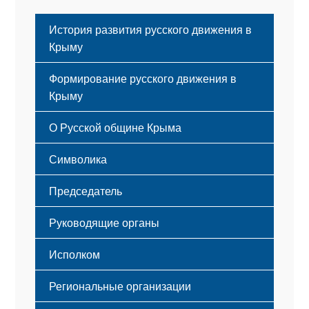
История развития русского движения в
Крыму
Формирование русского движения в
Крыму
Русский Крым
О Русской общине Крыма
Этапы становления
Символика
Принципы деятельности
Флаг
Структура
Председатель
Герб
Мероприятия
Гимн
Устав
Руководящие органы
Исполком
Региональные организации