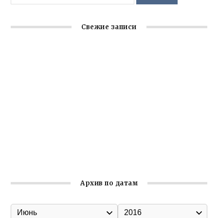
Свежие записи
Заслуженная награда руководителю волонтёрской
организации
Ильин день: история и значение праздника
Гумпомощь для десантников накануне Дня ВДВ
Улица Карла Маркса в Феодосии стала улицей
Соборной
Состоялось собрание Симферопольской городской
организации Русской общины Крыма
Архив по датам