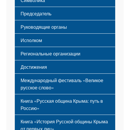
Символика
Принципы деятельности
Флаг
Структура
Председатель
Герб
Мероприятия
Гимн
Устав
Руководящие органы
Исполком
Региональные организации
Достижения
Международный фестиваль «Великое
русское слово»
Книга «Русская община Крыма: путь в
Россию»
Книга «История Русской общины Крыма
от первых лиц»