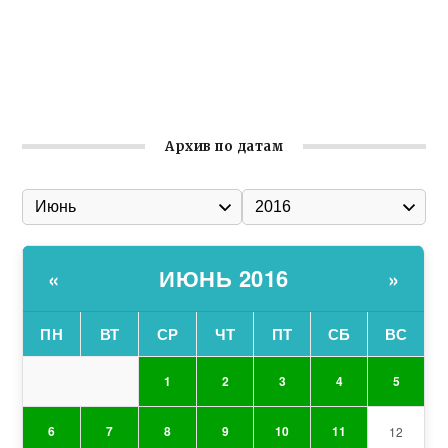
Улица Карла Маркса в Феодосии стала улицей
Соборной
Состоялось собрание Симферопольской городской
организации Русской общины Крыма
Архив по датам
ИЮНЬ 2016
«
»
ПН
ВТ
СР
ЧТ
ПТ
СБ
ВС
1
2
3
4
5
6
7
8
9
10
11
12