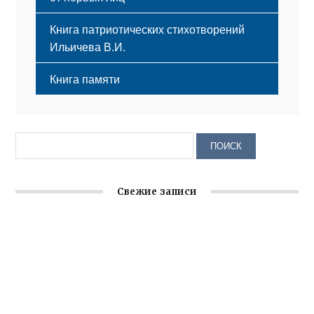
Книга патриотических стихотворений
Ильичева В.И.
Книга памяти
Свежие записи
Заслуженная награда руководителю волонтёрской
организации
Ильин день: история и значение праздника
Гумпомощь для десантников накануне Дня ВДВ