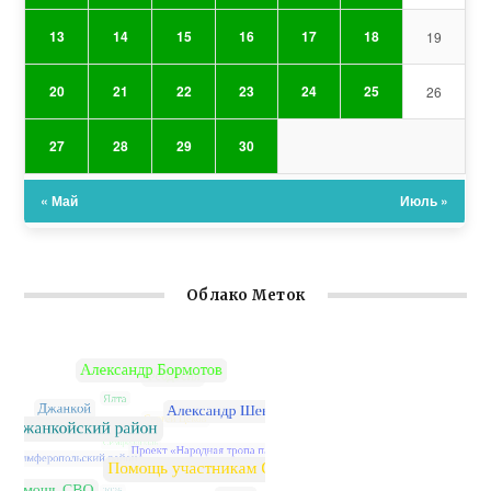
13
14
15
16
17
18
19
20
21
22
23
24
25
26
27
28
29
30
« Май
Июль »
Облако Меток