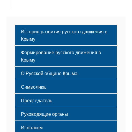
История развития русского движения в
Крыму
Формирование русского движения в
Крыму
Русский Крым
О Русской общине Крыма
Этапы становления
Символика
Принципы деятельности
Флаг
Структура
Председатель
Герб
Мероприятия
Гимн
Устав
Руководящие органы
Исполком