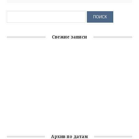
Свежие записи
Заслуженная награда руководителю волонтёрской
организации
Ильин день: история и значение праздника
Гумпомощь для десантников накануне Дня ВДВ
Улица Карла Маркса в Феодосии стала улицей
Соборной
Состоялось собрание Симферопольской городской
организации Русской общины Крыма
Архив по датам