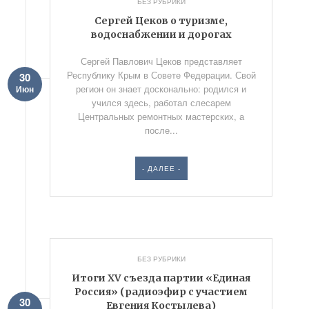
БЕЗ РУБРИКИ
Сергей Цеков о туризме,
водоснабжении и дорогах
Сергей Павлович Цеков представляет
Республику Крым в Совете Федерации. Свой
30
регион он знает досконально: родился и
Июн
учился здесь, работал слесарем
Центральных ремонтных мастерских, а
после...
- ДАЛЕЕ -
БЕЗ РУБРИКИ
Итоги XV съезда партии «Единая
Россия» (радиоэфир с участием
30
Евгения Костылева)