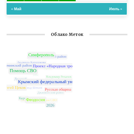
« Май
Июль »
Облако Меток