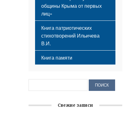
общины Крыма от первых
лиц»
Книга патриотических
стихотворений Ильичева
В.И.
Книга памяти
Свежие записи
Заслуженная награда руководителю
волонтёрской организации