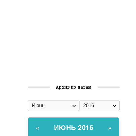
Ильин день: история и значение
праздника
Гумпомощь для десантников накануне
Дня ВДВ
Улица Карла Маркса в Феодосии стала
улицей Соборной
Состоялось собрание
Симферопольской городской
организации Русской общины Крыма
Архив по датам
ИЮНЬ 2016
«
»