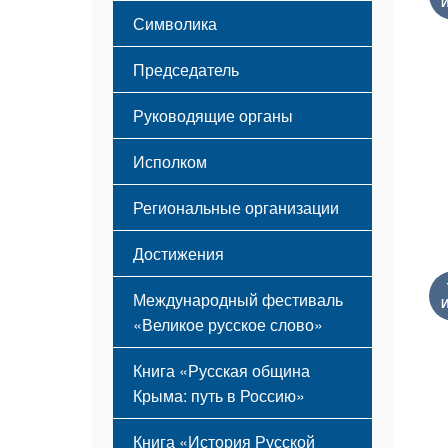
Этапы становления
Символика
Принципы деятельности
Флаг
Структура
Председатель
Герб
Мероприятия
Гимн
Устав
Руководящие органы
Исполком
Региональные организации
Достижения
Международный фестиваль
«Великое русское слово»
Книга «Русская община
Крыма: путь в Россию»
Книга «История Русской